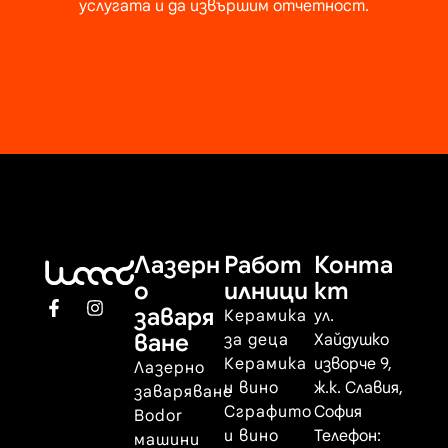
услугата и да извършим отчетност.
Лазерн
Работ
Конта
о
илници
кт
заваря
Керамика
ул.
ване
за деца
Хайдушко
Керамика
изворче 9,
Лазерно
и вино
ж.к. Славия,
заваряване
Сграфито
София
Bodor
и вино
Телефон:
машини