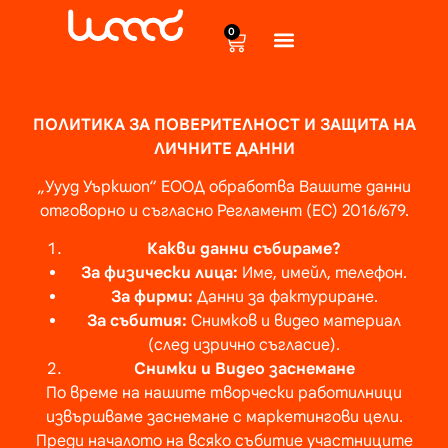
content
0
ПОЛИТИКА ЗА ПОВЕРИТЕЛНОСТ И ЗАЩИТА НА
ЛИЧНИТЕ ДАННИ
„Уууд Уъркшоп“ ЕООД обработва Вашите данни
отговорно и съгласно Регламент (ЕС) 2016/679.
Какви данни събираме?
За физически лица:
Име, имейл, телефон.
За фирми:
Данни за фактуриране.
За събития:
Снимков и видео материал
(след изрично съгласие).
Снимки и Видео заснемане
По време на нашите творчески работилници
извършваме заснемане с маркетингови цели.
Преди началото на всяко събитие участниците