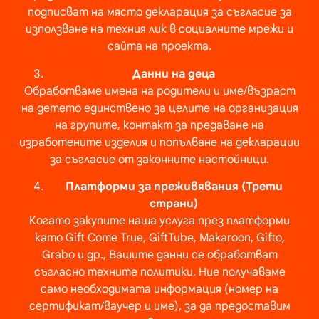
подписват на място декларация за съгласие за
използване на техния лик в социалните мрежи и
сайта на проекта.
Данни на деца
Обработваме имена на родители и име/възраст
на детето единствено за целите на организация
на групите, контакт за предаване на
изработените изделия и попълване на декларации
за съгласие от законните настойници.
Платформи за преживявания (Трети
страни)
Когато закупите наша услуга през платформи
като
Gift Come True, GiftTube, Makaroon, Gifto,
Grabo
и др., Вашите данни се обработват
съгласно техните политики. Ние получаваме
само необходимата информация (номер на
сертификат/ваучер и име), за да предоставим