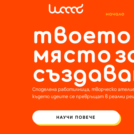
content
Начало
Твоето
място з
създава
Споделена работилница, творческо ателие
където идеите се превръщат в реални ре
НАУЧИ ПОВЕЧЕ