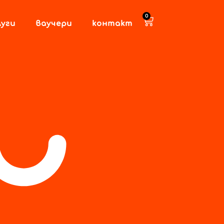
0
луги
Ваучери
Контакт