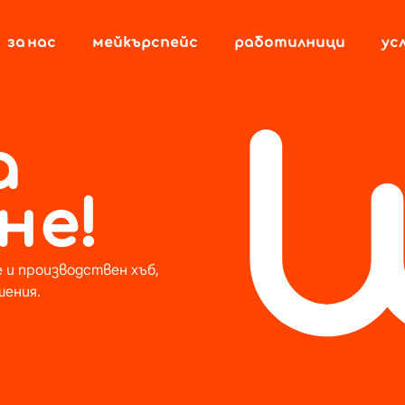
За нас
Мейкърспейс
Работилници
Ус
а
не!
 и производствен хъб,
шения.