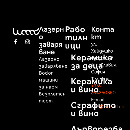
Рабо
Лазерн
Конта
о
тилн
кт
заваря
ици
ул.
ване
Хайдушко
Керамика
изворче 9,
Лазерно
за деца
ж.к. Славия,
заваряване
София
Bodor
Телефон:
Керамика
машини
+359
за наем
и вино
894350850
Безплатен
E-mail:
тест
Сграфито
info@woood.co
и вино
Дърворезба