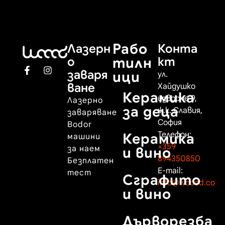
Рабо
Лазерн
Конта
о
тилн
кт
заваря
ици
ул.
ване
Хайдушко
Керамика
изворче 9,
Лазерно
за деца
ж.к. Славия,
заваряване
София
Bodor
Телефон:
Керамика
машини
+359
за наем
и вино
894350850
Безплатен
E-mail:
тест
Сграфито
info@woood.co
и вино
Дърворезба