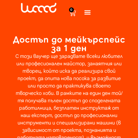
content
0
Достъп до мейкърспейс
за 1 ден
С този ваучер ще зарадвате всеки любител
или професионален майстор, занаятчия или
творец, който иска да реализира свой
проект, да опита нова посока за развитие
или просто да практикува своето
творческо хоби. В рамките на един ден той/
тя получава пълен достъп до споделената
работилница, безплатен инструктаж от
наш експерт, достъп до професионални
инструменти и специализирани машини (в
зависимост от проекта, познанията и
работната натовареност), и възможност