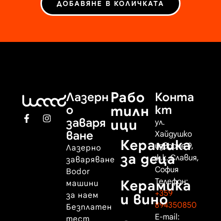
ДОБАВЯНЕ В КОЛИЧКАТА
Рабо
Лазерн
Конта
о
тилн
кт
заваря
ици
ул.
ване
Хайдушко
Керамика
изворче 9,
Лазерно
за деца
ж.к. Славия,
заваряване
София
Bodor
Телефон:
Керамика
машини
+359
за наем
и вино
894350850
Безплатен
E-mail:
тест