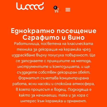
content
0
Еднократно посещение
Сграфито и вино
Работилница, посветена на класическата
техника за декорация на керамика чрез
издраскване върху полусуха повърхност. Ще
се запознаете с принципите на метода,
инструментите и композицията, и ще
създадете собствен декориран обект.
Форматът съчетава концентрирана
работа, ясни насоки и спокойна атмосфера,
в която процесът е водещ. Подходяща е
както за начинаещи, така и за хора с
интерес към керамика и орнамент.