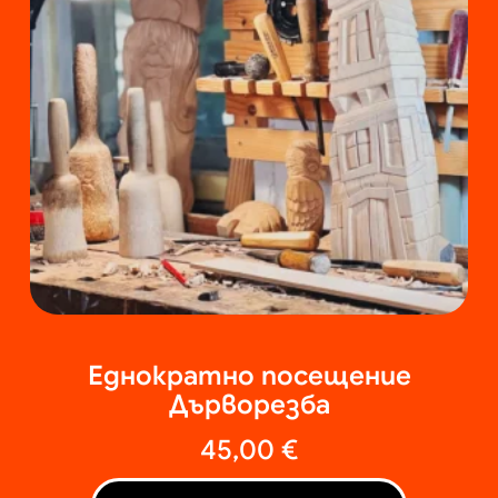
Еднократно посещение
Дърворезба
45,00
€